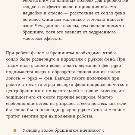
Работать им на длинных волосах для проработки
гладкого эффекта волос и придания объема
неудобно и опасно — расстояние от сопла фена
до волос слишком маленькое, и можно нанести
ожог. Чем длиннее волосы, тем больше диаметр
брашинга, хотя это зависит от задуманного
мастером эффекта.
При работе феном и брашингом необходимо, чтобы
сопло было развернуто в параллели с ручкой фена. При
таком виде укладки волос локоть держащей фен руки
поднимается вверх и образуется единая линия: плечо —
локоть — рука — фен. Выгода такого положения при
работе в том, что струя воздуха фена направлена четко в
центр брашинга и по касательной к голове клиента, что
защищает его от ожога горячим воздухом. Мастер
свободно двигается, не упираясь в себя локтем, как если
бы сопло было перпендикулярно ручке фена, и меньше
тратит энергии при выполнении работы.
Укладку волос брашингом начинают с