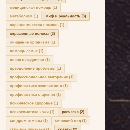
медицинская помощь
(1)
метаболизм
(1)
миф и реальность
(3)
наркологическая помощь
(1)
окрашенные волосы
(2)
очищение организма
(1)
помощь семье
(1)
после праздников
(1)
преодоление проблемы
(1)
профессиональное выгорание
(1)
профилактика зависимости
(1)
профилактика старения
(1)
психическое здоровье
(1)
психосоматика кожи
(1)
расческа
(2)
синдром отмены
(1)
сияющий вид
(1)
скрытые признаки
(1)
советы
(2)