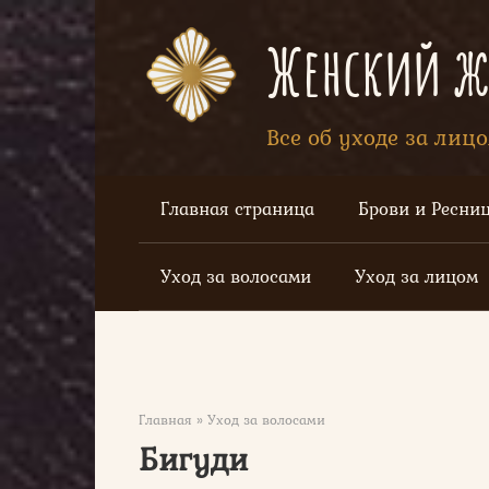
Перейти
к
Женский жу
контенту
Все об уходе за лиц
Главная страница
Брови и Ресни
Уход за волосами
Уход за лицом
Главная
»
Уход за волосами
Бигуди