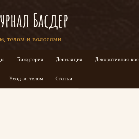
рнал Басдер
ом, телом и волосами
цы
Бижутерия
Депиляция
Декоративная ко
Уход за телом
Статьи