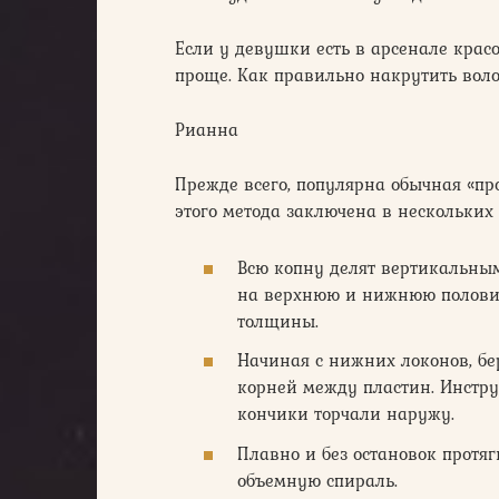
Если у девушки есть в арсенале красо
проще. Как правильно накрутить воло
Рианна
Прежде всего, популярна обычная «про
этого метода заключена в нескольких 
Всю копну делят вертикальным
на верхнюю и нижнюю половину
толщины.
Начиная с нижних локонов, бе
корней между пластин. Инстру
кончики торчали наружу.
Плавно и без остановок протяг
объемную спираль.