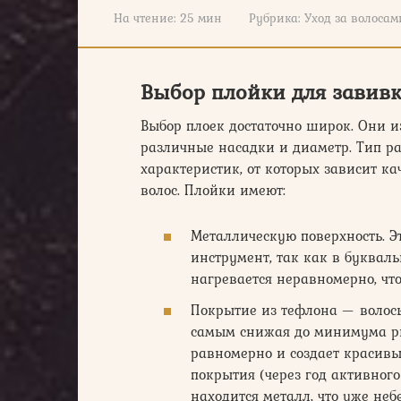
На чтение:
25 мин
Рубрика:
Уход за волосам
Выбор плойки для завив
Выбор плоек достаточно широк. Они и
различные насадки и диаметр. Тип ра
характеристик, от которых зависит ка
волос. Плойки имеют:
Металлическую поверхность. Э
инструмент, так как в букваль
нагревается неравномерно, что
Покрытие из тефлона — волосы
самым снижая до минимума ри
равномерно и создает красивы
покрытия (через год активного
находится металл, что уже небе