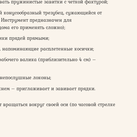
вать пружинистые завитки с четкой фактурой;
й конусообразный трезубец, сужающийся от
 Инструмент предназначен для
ома его применять сложно);
чики прядей прямыми;
ы, напоминающие расплетенные косички;
абочего валика (приблизительно 4 см) –
непослушные локоны;
нем – приглаживает и завивает прядки.
 вращаться вокруг своей оси (по часовой стрелке