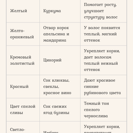
Помогает росту,
Желтый
Куркума
улучшает
структуру волос
Отвар корок
У волос появится
Желто-
апельсина и
теплый, мягкий
оранжевый
мандарина
оттенок
Укрепляет корни,
Кремовый
дает волосам
Цикорий
золотистый
теплый нежный
оттенок
Сок клюквы,
Дают красивое
Красный
свеклы,
сияние
красное вино
рубинового цвета
Темный тон
Цвет спелой
Сок свежих
спелого
сливы
ягод бузины
чернослива
Укрепляет корни,
Светло-
Имбирь
препятствует