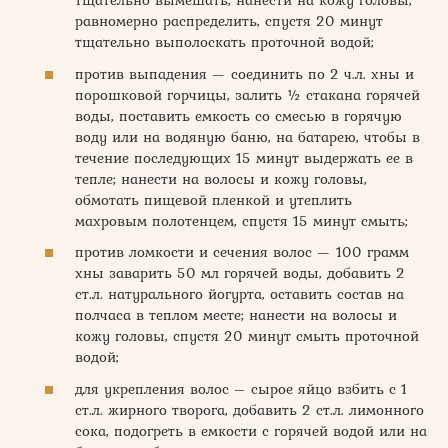
тщательно вымешать; нанести на кожу головы,
равномерно распределить, спустя 20 минут
тщательно выполоскать проточной водой;
против выпадения — соединить по 2 ч.л. хны и
порошковой горчицы, залить ½ стакана горячей
воды, поставить емкость со смесью в горячую
воду или на водяную баню, на батарею, чтобы в
течение последующих 15 минут выдержать ее в
тепле; нанести на волосы и кожу головы,
обмотать пищевой пленкой и утеплить
махровым полотенцем, спустя 15 минут смыть;
против ломкости и сечения волос — 100 грамм
хны заварить 50 мл горячей воды, добавить 2
ст.л. натурального йогурта, оставить состав на
полчаса в теплом месте; нанести на волосы и
кожу головы, спустя 20 минут смыть проточной
водой;
для укрепления волос – сырое яйцо взбить с 1
ст.л. жирного творога, добавить 2 ст.л. лимонного
сока, подогреть в емкости с горячей водой или на