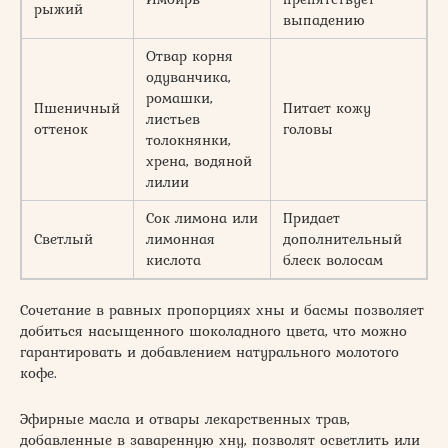
рыжий
выпадению
Отвар корня
одуванчика,
ромашки,
Пшеничный
Питает кожу
листьев
оттенок
головы
толокнянки,
хрена, водяной
лилии
Сок лимона или
Придает
Светлый
лимонная
дополнительный
кислота
блеск волосам
Сочетание в равных пропорциях хны и басмы позволяет
добиться насыщенного шоколадного цвета, что можно
гарантировать и добавлением натурального молотого
кофе.
Эфирные масла и отвары лекарственных трав,
добавленные в заваренную хну, позволят осветлить или