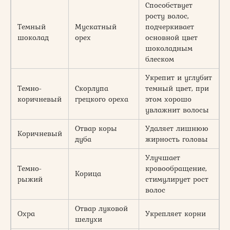
Способствует
росту волос,
Темный
Мускатный
подчеркивает
шоколад
орех
основной цвет
шоколадным
блеском
Укрепит и углубит
Темно-
Скорлупа
темный цвет, при
коричневый
грецкого ореха
этом хорошо
увлажнит волосы
Отвар коры
Удаляет лишнюю
Коричневый
дуба
жирность головы
Улучшает
Темно-
кровообращение,
Корица
рыжий
стимулирует рост
волос
Отвар луковой
Охра
Укрепляет корни
шелухи