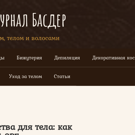
рнал Басдер
ом, телом и волосами
цы
Бижутерия
Депиляция
Декоративная ко
Уход за телом
Статьи
ва для тела: как