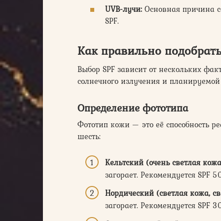
UVB-лучи:
Основная причина с
SPF.
Как правильно
подобрат
Выбор SPF зависит от нескольких фак
солнечного излучения и планируемой
Определение фототипа
Фототип кожи — это её способность ре
шесть:
Кельтский (очень светлая кож
загорает. Рекомендуется SPF 5
Нордический (светлая кожа, св
загорает. Рекомендуется SPF 3