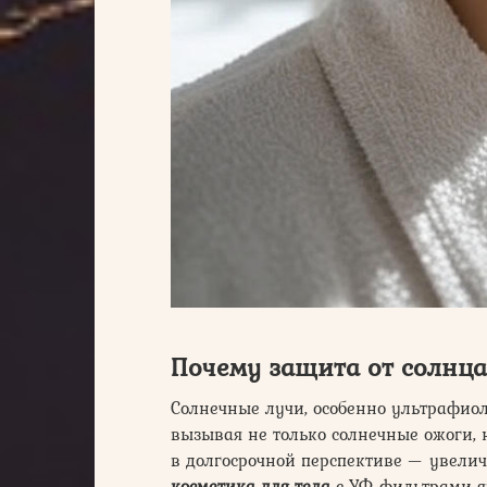
Почему защита от солнц
Солнечные лучи, особенно ультрафиол
вызывая не только солнечные ожоги, 
в долгосрочной перспективе — увели
косметика для тела
с УФ-фильтрами яв