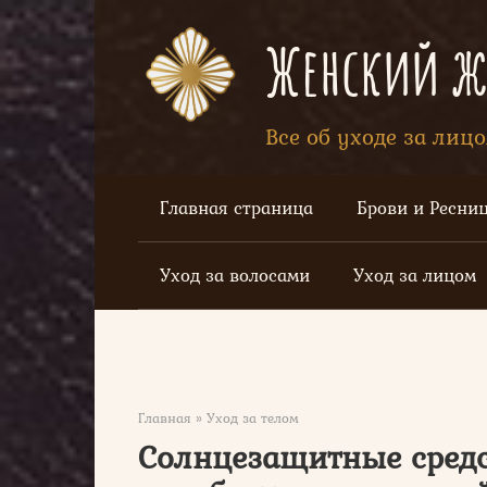
Перейти
к
Женский жу
контенту
Все об уходе за лиц
Главная страница
Брови и Ресни
Уход за волосами
Уход за лицом
Главная
»
Уход за телом
Солнцезащитные средст