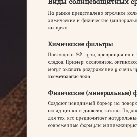
Виды
солнцезащитных ср
На рынке представлено огромное кол
химические и физические (минераль
выпуска.
Химические фильтры
Поглощают УФ-лучи, превращая их в т
следов. Пример: оксибензон, октинокс
могут вызвать раздражение у очень ч
косметология тело
.
Физические (минеральные) 
Создают невидимый барьер на поверхн
оксид цинка и диоксид титана. Подхо
для тех, кто предпочитает натуральны
современные формулы минимизируют 