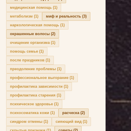
медицинская помощь
(1)
метаболизм
(1)
миф и реальность
(3)
наркологическая помощь
(1)
окрашенные волосы
(2)
очищение организма
(1)
помощь семье
(1)
после праздников
(1)
преодоление проблемы
(1)
профессиональное выгорание
(1)
профилактика зависимости
(1)
профилактика старения
(1)
психическое здоровье
(1)
психосоматика кожи
(1)
расческа
(2)
синдром отмены
(1)
сияющий вид
(1)
скрытые признаки
(1)
советы
(2)