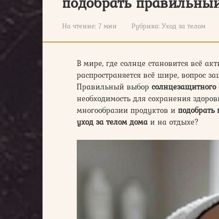
подобрать правильный
На чтение:
7 мин
Рубрика:
Уход за телом
В мире, где солнце становится всё ак
распространяется всё шире, вопрос з
Правильный выбор
солнцезащитного 
необходимость для сохранения здоровь
многообразии продуктов и
подобрать
уход за телом дома
и на отдыхе?