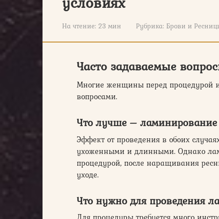
условиях
На чтение:
23 мин
Рубрика:
Брови и Ресниц
Часто задаваемые вопро
Многие женщины перед процедурой и
вопросами.
Что лучше – ламинирование
Эффект от проведения в обоих случая
ухоженными и длинными. Однако лам
процедурой, после наращивания рес
уходе.
Что нужно для проведения 
Для процедуры требуется много инстр