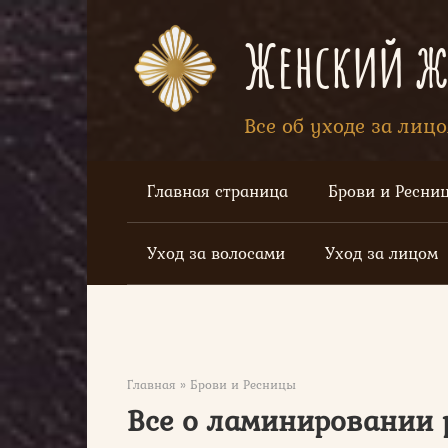
Перейти
к
Женский жу
контенту
Все об уходе за лиц
Главная страница
Брови и Ресни
Уход за волосами
Уход за лицом
Главная
»
Брови и Ресницы
Все о ламинировании 