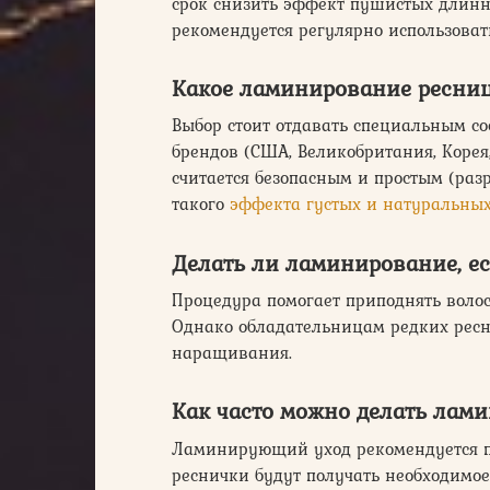
срок снизить эффект пушистых длинн
рекомендуется регулярно использова
Какое ламинирование ресни
Выбор стоит отдавать специальным со
брендов (США, Великобритания, Коре
считается безопасным и простым (раз
такого
эффекта густых и натуральны
Делать ли ламинирование, е
Процедура помогает приподнять волос
Однако обладательницам редких ресни
наращивания.
Как часто можно делать лам
Ламинирующий уход рекомендуется про
реснички будут получать необходимо