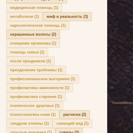
медицинская помощь
(1)
метаболизм
(1)
миф и реальность
(3)
наркологическая помощь
(1)
окрашенные волосы
(2)
очищение организма
(1)
помощь семье
(1)
после праздников
(1)
преодоление проблемы
(1)
профессиональное выгорание
(1)
профилактика зависимости
(1)
профилактика старения
(1)
психическое здоровье
(1)
психосоматика кожи
(1)
расческа
(2)
синдром отмены
(1)
сияющий вид
(1)
скрытые признаки
(1)
советы
(2)