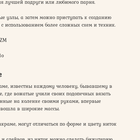
ля лучшей подруги или любимого парня.
тые узлы, а затем можно приступать к созданию
с использованием более сложных схем и техник.
IZM
1o
е
раме, известны каждому человеку, бывавшему в
е, где вожатые учили своих подопечных вязать
енные на коленке своими руками, впервые
а вошла в широкие массы.
акраме, могут отличаться по форме и цвету ниток
 и слейвов, из ниток можно сделать бижутерию