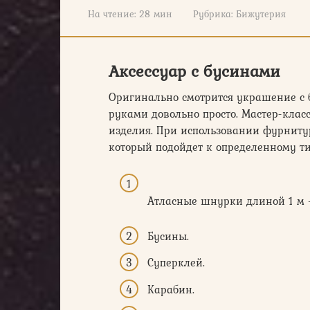
На чтение:
28 мин
Рубрика:
Бижутерия
Аксессуар с бусинами
Оригинально смотрится украшение с 
руками довольно просто. Мастер-клас
изделия. При использовании фурнитур
который подойдет к определенному ти
Атласные шнурки длиной 1 м 
Бусины.
Суперклей.
Карабин.