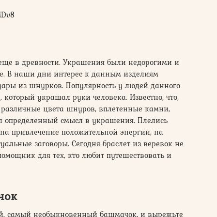
MDv8
 еще в древности. Украшения были недорогими и
е. В наши дни интерес к данным изделиям
уары из шнурков. Популярность у людей данного
 который украшал руки человека. Известно, что,
я различные цвета шнуров, вплетенные камни,
л определенный смысл в украшения. Плелись
 на привлечение положительной энергии, на
уальные заговоры. Сегодня браслет из веревок не
помощник для тех, кто любит путешествовать и
чок
ый, самый необыкновенный башмачок, и вырежьте