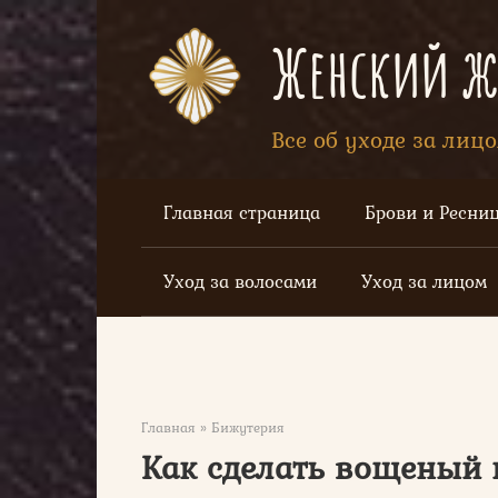
Перейти
к
Женский жу
контенту
Все об уходе за лиц
Главная страница
Брови и Ресни
Уход за волосами
Уход за лицом
Главная
»
Бижутерия
Как сделать вощеный