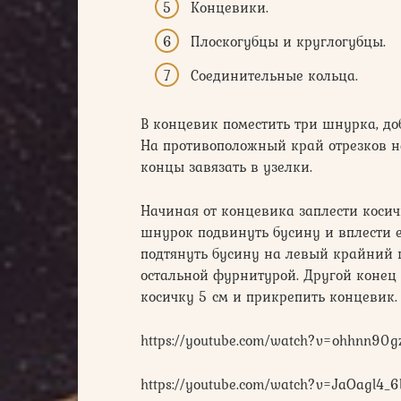
Концевики.
Плоскогубцы и круглогубцы.
Соединительные кольца.
В концевик поместить три шнурка, до
На противоположный край отрезков на
концы завязать в узелки.
Начиная от концевика заплести коси
шнурок подвинуть бусину и вплести ег
подтянуть бусину на левый крайний ш
остальной фурнитурой. Другой конец 
косичку 5 см и прикрепить концевик.
https://youtube.com/watch?v=ohhnn90g
https://youtube.com/watch?v=JaOagl4_