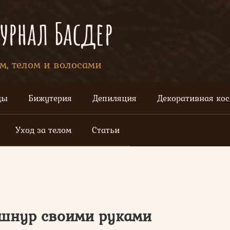
рнал Басдер
ом, телом и волосами
цы
Бижутерия
Депиляция
Декоративная ко
Уход за телом
Статьи
 шнур своими руками