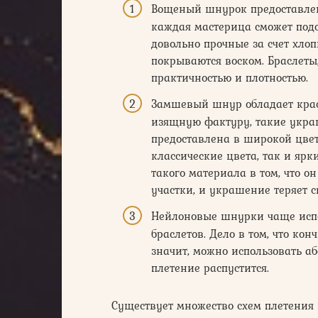
Вощеный шнурок предоставлен
каждая мастерица сможет подо
довольно прочные за счет хлоп
покрываются воском. Браслеты
практичностью и плотностью.
Замшевый шнур обладает краси
изящную фактуру, такие укра
предоставлена в широкой цвет
классические цвета, так и яр
такого материала в том, что о
участки, и украшение теряет 
Нейлоновые шнурки чаще испо
браслетов. Дело в том, что ко
значит, можно использовать абс
плетение распустится.
Существует множество схем плетения 