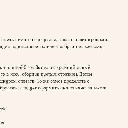
бавить немного суперклея, зажать плоскогубцами.
деть одинаковое количество бусин из металла,
чки длиной 5 см. Затем на крайний левый
о в косу, обернув пустым отрезком. Потом
нурок, оплести. То же самое проделать с
браслета следует оформить аналогично: заплести
zzk
6bw