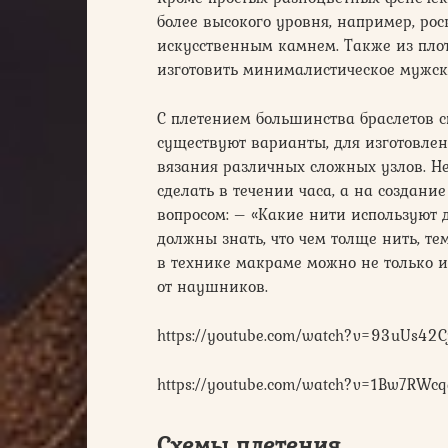
более высокого уровня, например, р
искусственным камнем. Также из пл
изготовить минималистическое мужск
С плетением большинства браслетов 
существуют варианты, для изготовлен
вязания различных сложных узлов. Н
сделать в течении часа, а на создани
вопросом: – «Какие нити используют д
должны знать, что чем толще нить, те
в технике макраме можно не только и
от наушников.
https://youtube.com/watch?v=93uUs42C
https://youtube.com/watch?v=1Bw7RWcq
Схемы плетения