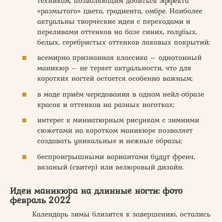
техникам, позволяющим добиться эффекта
«размытого» цвета, градиента, омбре. Наиболее
актуальны творческие идеи с переходами и
переливами оттенков на базе синих, голубых,
белых, серебристых оттенков лаковых покрытий;
всемирно признанная классика – однотонный
маникюр – не теряет актуальности, что для
коротких ногтей остается особенно важным;
в моде приём чередования в одном нейл-образе
красок и оттенков на разных ноготках;
интерес к миниатюрным рисункам с зимними
сюжетами на коротком маникюре позволяет
создавать уникальные и нежные образы;
беспроигрышными вариантами будут френч,
вязаный (свитер) или велюровый дизайн.
Идеи маникюра на длинные ногти: фото
февраль 2022
Календарь зимы близится к завершению, остались