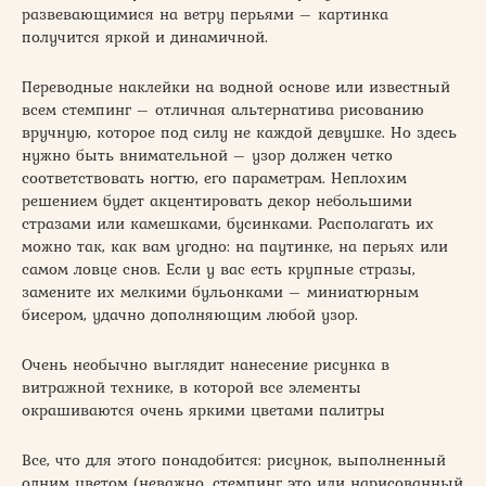
развевающимися на ветру перьями – картинка
получится яркой и динамичной.
Переводные наклейки на водной основе или известный
всем стемпинг – отличная альтернатива рисованию
вручную, которое под силу не каждой девушке. Но здесь
нужно быть внимательной – узор должен четко
соответствовать ногтю, его параметрам. Неплохим
решением будет акцентировать декор небольшими
стразами или камешками, бусинками. Располагать их
можно так, как вам угодно: на паутинке, на перьях или
самом ловце снов. Если у вас есть крупные стразы,
замените их мелкими бульонками – миниатюрным
бисером, удачно дополняющим любой узор.
Очень необычно выглядит нанесение рисунка в
витражной технике, в которой все элементы
окрашиваются очень яркими цветами палитры
Все, что для этого понадобится: рисунок, выполненный
одним цветом (неважно, стемпинг это или нарисованный