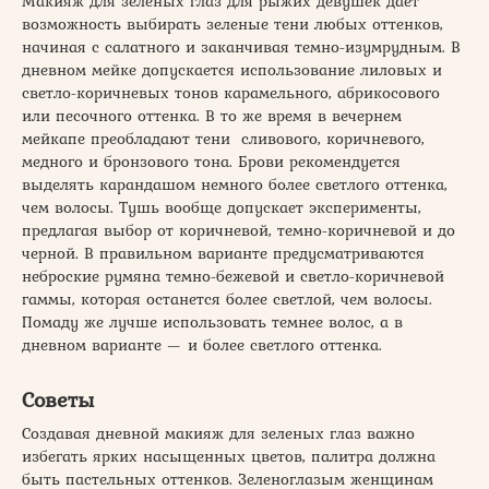
Макияж для зеленых глаз для рыжих девушек дает
возможность выбирать зеленые тени любых оттенков,
начиная с салатного и заканчивая темно-изумрудным. В
дневном мейке допускается использование лиловых и
светло-коричневых тонов карамельного, абрикосового
или песочного оттенка. В то же время в вечернем
мейкапе преобладают тени сливового, коричневого,
медного и бронзового тона. Брови рекомендуется
выделять карандашом немного более светлого оттенка,
чем волосы. Тушь вообще допускает эксперименты,
предлагая выбор от коричневой, темно-коричневой и до
черной. В правильном варианте предусматриваются
неброские румяна темно-бежевой и светло-коричневой
гаммы, которая останется более светлой, чем волосы.
Помаду же лучше использовать темнее волос, а в
дневном варианте — и более светлого оттенка.
Советы
Создавая дневной макияж для зеленых глаз важно
избегать ярких насыщенных цветов, палитра должна
быть пастельных оттенков. Зеленоглазым женщинам