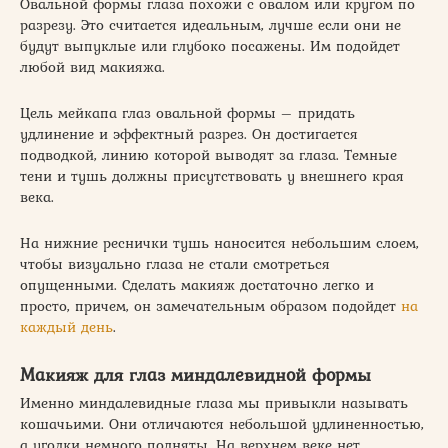
Овальной формы глаза похожи с овалом или кругом по
разрезу. Это считается идеальным, лучше если они не
будут выпуклые или глубоко посажены. Им подойдет
любой вид макияжа.
Цель мейкапа глаз овальной формы – придать
удлинение и эффектный разрез. Он достигается
подводкой, линию которой выводят за глаза. Темные
тени и тушь должны присутствовать у внешнего края
века.
На нижние реснички тушь наносится небольшим слоем,
чтобы визуально глаза не стали смотреться
опущенными. Сделать макияж достаточно легко и
просто, причем, он замечательным образом подойдет
на
каждый день
.
Макияж для глаз миндалевидной формы
Именно миндалевидные глаза мы привыкли называть
кошачьими. Они отличаются небольшой удлиненностью,
а уголки немного подняты. На верхнем веке нет