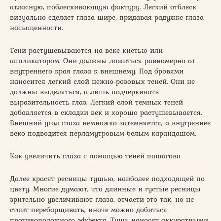
атласную, поблескивающую фактуру. Легкий отблеск
визуально сделает глаза шире, придавая радужке глаза
насыщенности.
Тени растушевываются на веке кистью или
аппликатором. Они должны ложиться равномерно от
внутреннего края глаза к внешнему. Под бровями
наносится легкий слой нежно-розовых теней. Они не
должны выделяться, а лишь подчеркивать
выразительность глаз. Легкий слой темных теней
добавляется в складки век и хорошо растушевывается.
Внешний угол глаза немножко затемняется, а внутреннее
веко подводится перламутровым белым карандашом.
Как увеличить глаза с помощью теней пошагово
Далее красят ресницы тушью, наиболее подходящей по
цвету. Многие думают, что длинные и густые ресницы
зрительно увеличивают глаза, отчасти это так, но не
стоит перебарщивать, иначе можно добиться
противоположного эффекта. Тушь наносят аккуратными