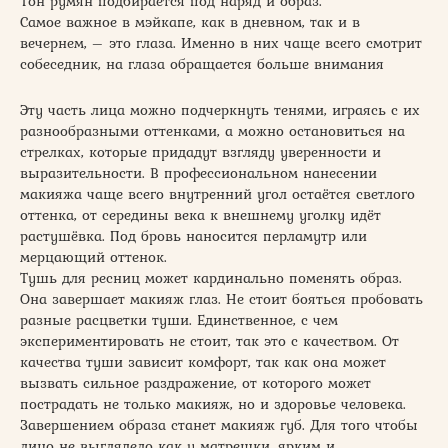
Тон румян подбирается под наряд и образ.
Самое важное в мэйкапе, как в дневном, так и в
вечернем, – это глаза. Именно в них чаще всего смотрит
собеседник, на глаза обращается больше внимания
Эту часть лица можно подчеркнуть тенями, играясь с их
разнообразными оттенками, а можно остановиться на
стрелках, которые придадут взгляду уверенности и
выразительности. В профессиональном нанесении
макияжа чаще всего внутренний угол остаётся светлого
оттенка, от середины века к внешнему уголку идёт
растушёвка. Под бровь наносится перламутр или
мерцающий оттенок.
Тушь для ресниц может кардинально поменять образ.
Она завершает макияж глаз. Не стоит бояться пробовать
разные расцветки туши. Единственное, с чем
экспериментировать не стоит, так это с качеством. От
качества туши зависит комфорт, так как она может
вызвать сильное раздражение, от которого может
пострадать не только макияж, но и здоровье человека.
Завершением образа станет макияж губ. Для того чтобы
лицо не выглядело как у матрешки, ярким и