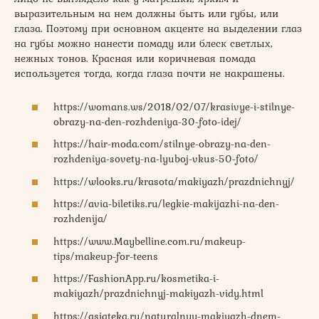
выразительным на нем должны быть или губы, или
глаза. Поэтому при основном акценте на выделении глаз
на губы можно нанести помаду или блеск светлых,
нежных тонов. Красная или коричневая помада
используется тогда, когда глаза почти не накрашены.
https://womans.ws/2018/02/07/krasivye-i-stilnye-
obrazy-na-den-rozhdeniya-30-foto-idej/
https://hair-moda.com/stilnye-obrazy-na-den-
rozhdeniya-sovety-na-lyuboj-vkus-50-foto/
https://wlooks.ru/krasota/makiyazh/prazdnichnyj/
https://avia-biletiks.ru/legkie-makijazhi-na-den-
rozhdenija/
https://www.Maybelline.com.ru/makeup-
tips/makeup-for-teens
https://FashionApp.ru/kosmetika-i-
makiyazh/prazdnichnyj-makiyazh-vidy.html
https://asiateka.ru/naturalnyy-makiyazh-dnem-