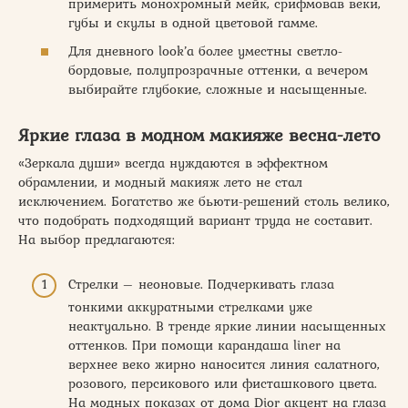
примерить монохромный мейк, срифмовав веки,
губы и скулы в одной цветовой гамме.
Для дневного look’а более уместны светло-
бордовые, полупрозрачные оттенки, а вечером
выбирайте глубокие, сложные и насыщенные.
Яркие глаза в модном макияже весна-лето
«Зеркала души» всегда нуждаются в эффектном
обрамлении, и модный макияж лето не стал
исключением. Богатство же бьюти-решений столь велико,
что подобрать подходящий вариант труда не составит.
На выбор предлагаются:
Стрелки – неоновые. Подчеркивать глаза
тонкими аккуратными стрелками уже
неактуально. В тренде яркие линии насыщенных
оттенков. При помощи карандаша liner на
верхнее веко жирно наносится линия салатного,
розового, персикового или фисташкового цвета.
На модных показах от дома Dior акцент на глаза