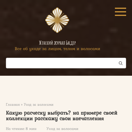
Перейти
к
контенту
Женский журнал Басдер
Все об уходе за лицом, телом и волосами
Поиск:
Главная
»
Уход за волосами
Какую расческу выбрать? на примере своей
коллекции расскажу свои впечатления
На чтение:
8 мин
Уход за волосами