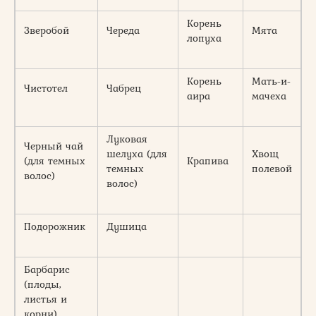
Корень
Зверобой
Череда
Мята
лопуха
Корень
Мать-и-
Чистотел
Чабрец
аира
мачеха
Луковая
Черный чай
шелуха (для
Хвощ
(для темных
Крапива
темных
полевой
волос)
волос)
Подорожник
Душица
Барбарис
(плоды,
листья и
корни)