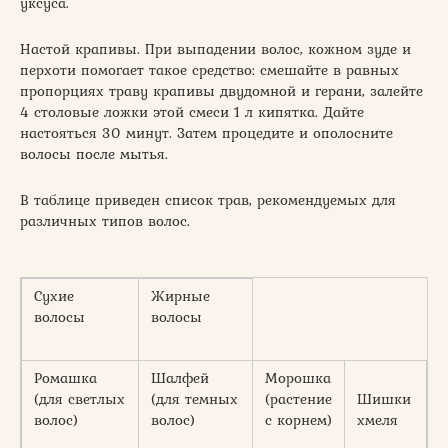
уксуса.
Настой крапивы. При выпадении волос, кожном зуде и
перхоти помогает такое средство: смешайте в равных
пропорциях траву крапивы двудомной и герани, залейте
4 столовые ложки этой смеси 1 л кипятка. Дайте
настояться 30 минут. Затем процедите и ополосните
волосы после мытья.
В таблице приведен список трав, рекомендуемых для
различных типов волос.
Сухие
Жирные
волосы
волосы
Ромашка
Шалфей
Морошка
(для светлых
(для темных
(растение
Шишки
волос)
волос)
с корнем)
хмеля