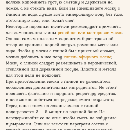
должен напоминать густую сметану и держаться на
ложке, а не стекать вниз. Если вы замешиваете маску с
глиной на воде, лучше взять минеральную воду без газа,
отстоянную воду или талый снег;
Некоторые народные целители рекомендуют применять
для замешивания глины
репейное или касторовое масло
.
Однако самым полезным вариантом будет травяной
отвар из крапивы, корней лопуха, ромашки, мяты или
аира. Чтобы у маски с глиной был приятный аромат,
можно добавить в нее пару
капель эфирного масла
;
Маску с глиной следует размешивать в керамической,
стеклянной или деревянной посуде. Пластик и металл
для этой цели не подходят;
При приготовлении маски с глиной не увлекайтесь
добавлением дополнительных ингредиентов. Не стоит
проявлять фантазию и нарушать рецептуру средства,
иначе можно добиться непредсказуемого результата;
Перед нанесением на локоны маска с глиной
подогревается 3 – 5 минут на водяной бане. Не
передерживайте ее на огне, чтобы смесь не забурлила
пузырьками. Если вы все-таки перегрели состав с