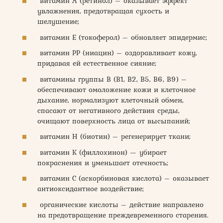
витамин А (ретинол) – оказывает эффект
увлажнения, предотвращая сухость и
шелушение;
витамин Е (токоферол) – обновляет эпидермис;
витамин PP (ниацин) – оздоравливает кожу,
придавая ей естественное сияние;
витамины группы В (В1, В2, В5, В6, В9) –
обеспечивают омоложение кожи и клеточное
дыхание, нормализуют клеточный обмен,
спасают от негативного действия среды,
очищают поверхность лица от высыпаний;
витамин Н (биотин) – регенерирует ткани;
витамин К (филлохинон) — убирает
покраснения и уменьшает отечность;
витамин С (аскорбиновая кислота) – оказывает
антиоксидантное воздействие;
органические кислоты – действие направлено
на предотвращение преждевременного старения.