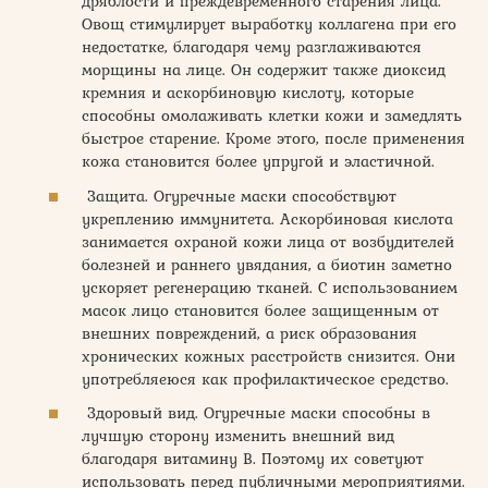
дряблости и преждевременного старения лица.
Овощ стимулирует выработку коллагена при его
недостатке, благодаря чему разглаживаются
морщины на лице. Он содержит также диоксид
кремния и аскорбиновую кислоту, которые
способны омолаживать клетки кожи и замедлять
быстрое старение. Кроме этого, после применения
кожа становится более упругой и эластичной.
Защита. Огуречные маски способствуют
укреплению иммунитета. Аскорбиновая кислота
занимается охраной кожи лица от возбудителей
болезней и раннего увядания, а биотин заметно
ускоряет регенерацию тканей. С использованием
масок лицо становится более защищенным от
внешних повреждений, а риск образования
хронических кожных расстройств снизится. Они
употребляеюся как профилактическое средство.
Здоровый вид. Огуречные маски способны в
лучшую сторону изменить внешний вид
благодаря витамину В. Поэтому их советуют
использовать перед публичными мероприятиями.