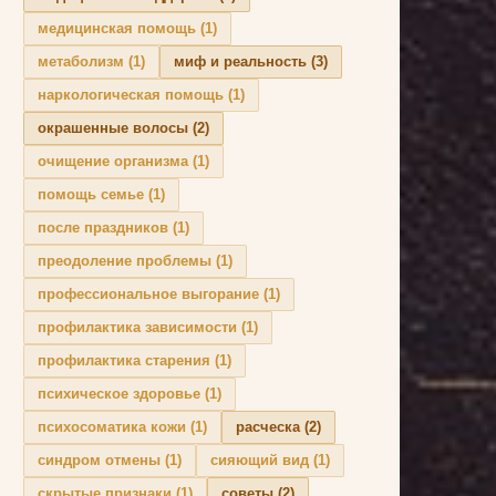
медицинская помощь
(1)
метаболизм
(1)
миф и реальность
(3)
наркологическая помощь
(1)
окрашенные волосы
(2)
очищение организма
(1)
помощь семье
(1)
после праздников
(1)
преодоление проблемы
(1)
профессиональное выгорание
(1)
профилактика зависимости
(1)
профилактика старения
(1)
психическое здоровье
(1)
психосоматика кожи
(1)
расческа
(2)
синдром отмены
(1)
сияющий вид
(1)
скрытые признаки
(1)
советы
(2)