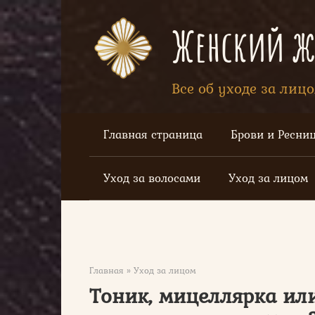
Перейти
к
Женский жу
контенту
Все об уходе за лиц
Главная страница
Брови и Ресни
Уход за волосами
Уход за лицом
Главная
»
Уход за лицом
Тоник, мицеллярка или