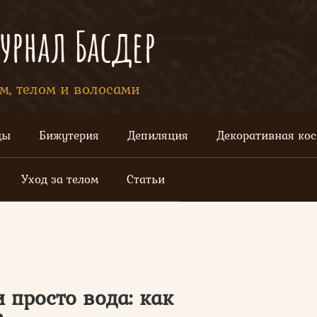
рнал Басдер
ом, телом и волосами
цы
Бижутерия
Депиляция
Декоративная ко
Уход за телом
Статьи
 просто вода: как