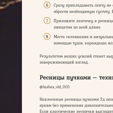
Сразу прикладывать ленту не с
обрести необходимую густоту. 
Приложите ленточку к реснице
пинцетом по всей длине.
Места склеивания и визуальн
помощью туши, карандаша ил
Результатом ваших усилий станет в
завораживающий взгляд.
Ресницы пучками – техн
@lashes_vld_001
Наклеенные ресницы пучками 2д позв
ярким без применения дополнительной 
Если классические реснички выглядят