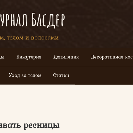
рнал Басдер
ом, телом и волосами
цы
Бижутерия
Депиляция
Декоративная ко
Уход за телом
Статьи
ивать ресницы