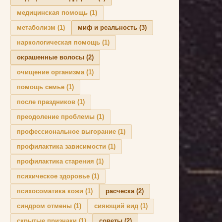
медицинская помощь
(1)
метаболизм
(1)
миф и реальность
(3)
наркологическая помощь
(1)
окрашенные волосы
(2)
очищение организма
(1)
помощь семье
(1)
после праздников
(1)
преодоление проблемы
(1)
профессиональное выгорание
(1)
профилактика зависимости
(1)
профилактика старения
(1)
психическое здоровье
(1)
психосоматика кожи
(1)
расческа
(2)
синдром отмены
(1)
сияющий вид
(1)
скрытые признаки
(1)
советы
(2)