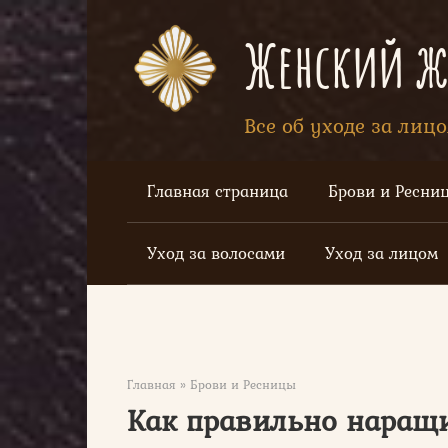
Перейти
к
Женский жу
контенту
Все об уходе за лиц
Главная страница
Брови и Ресни
Уход за волосами
Уход за лицом
Главная
»
Брови и Ресницы
Как правильно наращ