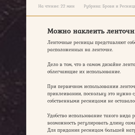
На чтение:
22 мин
Рубрика:
Брови и Ресниц
Можно наклеить ленточ
Ленточные ресницы представляют соб
расположенных на ленточке.
Дело в том, что в самом дизайне лен
облегчающие их использование.
При первичном использовании ленточ
приклеивании, поскольку это нужно с
собственными ресницами не оставалос
Удобство использование такого вида р
возможность регулировать длину са
Для придания ресницам большей нат