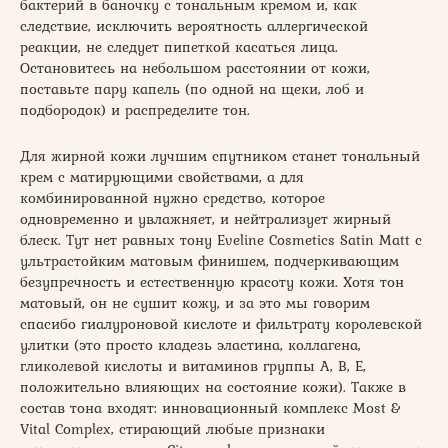
бактерий в баночку с тональным кремом и, как
следствие, исключить вероятность аллергической
реакции, не следует пипеткой касаться лица.
Остановитесь на небольшом расстоянии от кожи,
поставьте пару капель (по одной на щеки, лоб и
подбородок) и распределите тон.
Для жирной кожи лучшим спутником станет тональный
крем с матирующими свойствами, а для
комбинированной нужно средство, которое
одновременно и увлажняет, и нейтрализует жирный
блеск. Тут нет равных тону Eveline Cosmetics Satin Matt с
ультрастойким матовым финишем, подчеркивающим
безупречность и естественную красоту кожи. Хотя тон
матовый, он не сушит кожу, и за это мы говорим
спасибо гиалуроновой кислоте и фильтрату королевской
улитки (это просто кладезь эластина, коллагена,
гликолевой кислоты и витаминов группы А, В, Е,
положительно влияющих на состояние кожи). Также в
состав тона входят: инновационный комплекс Most &
Vital Complex, стирающий любые признаки